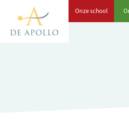
Ga
Onze school
O
naar
de
inhoud